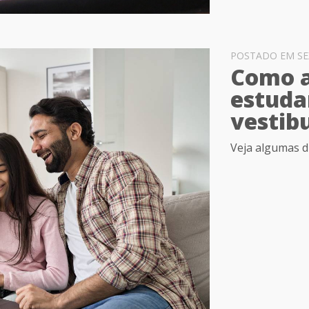
POSTADO EM SEXT
Como a
estuda
vestib
Veja algumas di