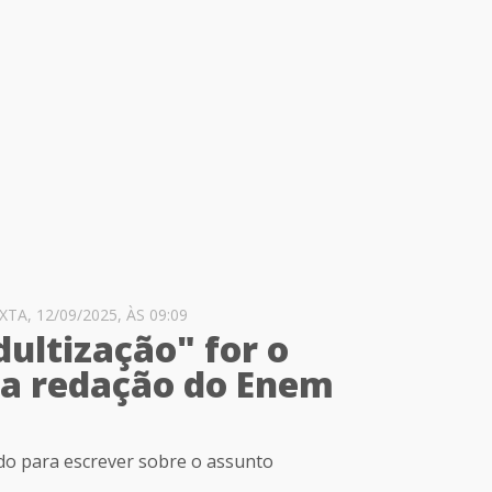
A, 12/09/2025, ÀS 09:09
dultização" for o
a redação do Enem
do para escrever sobre o assunto