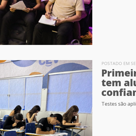
POSTADO EM SEG
Primei
tem al
confia
Testes são apl