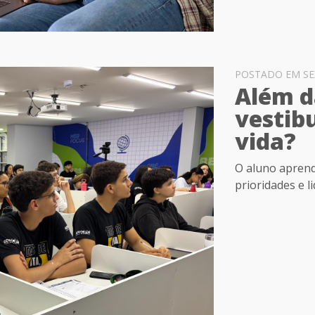
POSTADO EM SEXT
Além d
vestib
vida?
O aluno aprend
prioridades e l