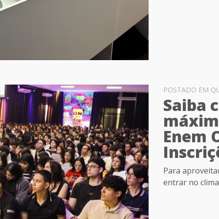
POSTADO EM QUA
Saiba 
máximo
Enem On
Inscriç
Para aproveita
entrar no clim