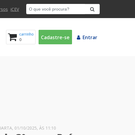
rsos
iCEV
carrinho
Cadastre-se
Entrar
0
RTA, 01/10/2025, ÀS 11:10