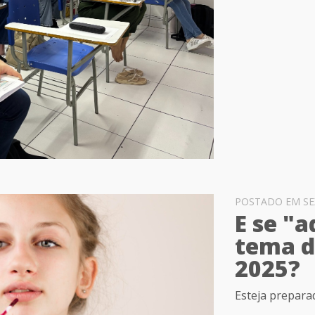
POSTADO EM SEXT
E se "a
tema d
2025?
Esteja prepara