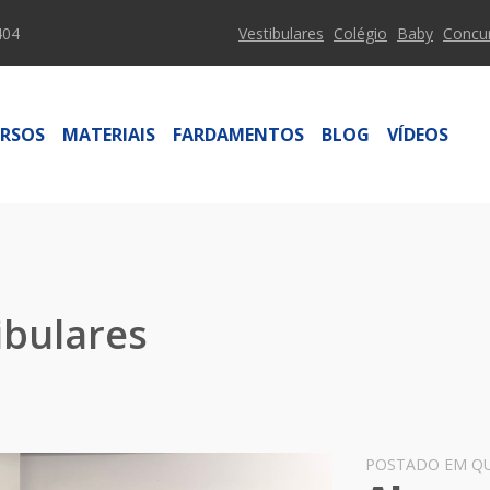
404
Vestibulares
Colégio
Baby
Concu
RSOS
MATERIAIS
FARDAMENTOS
BLOG
VÍDEOS
ibulares
POSTADO EM QUA