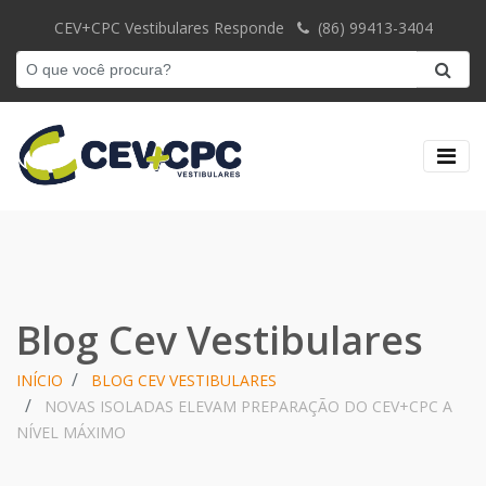
CEV+CPC Vestibulares Responde
(86) 99413-3404
Blog Cev Vestibulares
INÍCIO
BLOG CEV VESTIBULARES
NOVAS ISOLADAS ELEVAM PREPARAÇÃO DO CEV+CPC A
NÍVEL MÁXIMO